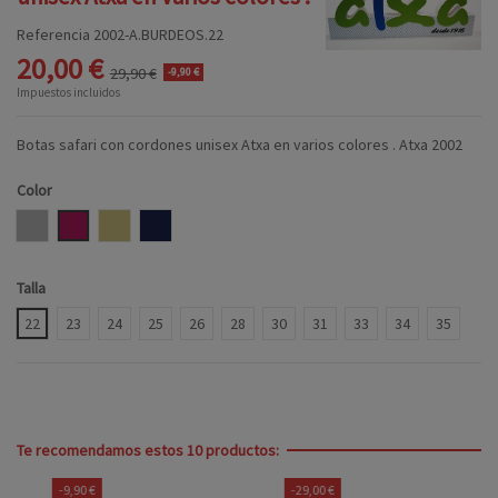
Referencia
2002-A.BURDEOS.22
20,00 €
29,90 €
-9,90 €
Impuestos incluidos
Botas safari con cordones unisex Atxa en varios colores . Atxa 2002
Color
GRIS
BURDEOS
CASTORO
MARINO
Talla
22
23
24
25
26
28
30
31
33
34
35
Te recomendamos estos 10 productos:
-9,90 €
-29,00 €