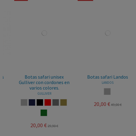
Botas safari unisex
Botas safari Landos
Gulliver con cordones en
LANDOS
varios colores.
GRIS
GULLIVER
GRIS
MARINO
MARRON
ROJO
TAUPE
TOSTADO
20,00 €
49,00 €
VERDE BOTELLA
20,00 €
29,90 €