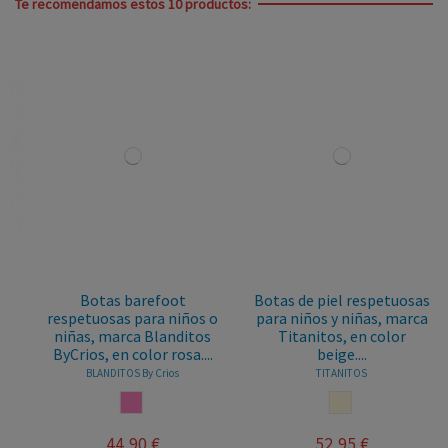
Te recomendamos estos 10 productos:
Botas barefoot
Botas de piel respetuosas
respetuosas para niños o
para niños y niñas, marca
niñas, marca Blanditos
Titanitos, en color
ByCrios, en color rosa....
beige....
BLANDITOS By Crios
TITANITOS
ROSA
BEIGE
44,90 €
52,95 €