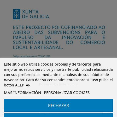
Este sitio web utiliza cookies propias y de terceros para
mejorar nuestros servicios y mostrarle publicidad relacionada
con sus preferencias mediante el análisis de sus hábitos de
© Mi Castillo Kinder Shoes S.L. Todos los derechos reservados.
navegación. Para dar su consentimiento sobre su uso pulse el
Powered by
bytefactory
botón ACEPTAR.
MÁS INFORMACIÓN
PERSONALIZAR COOKIES
RECHAZAR
Añadir al carrito