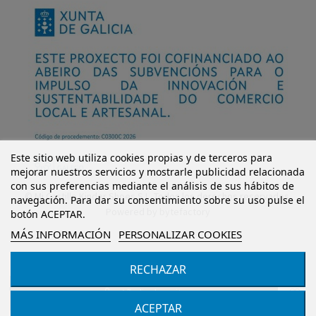
Este sitio web utiliza cookies propias y de terceros para
mejorar nuestros servicios y mostrarle publicidad relacionada
con sus preferencias mediante el análisis de sus hábitos de
© Mi Castillo Kinder Shoes S.L. Todos los derechos reservados.
navegación. Para dar su consentimiento sobre su uso pulse el
Powered by
bytefactory
botón ACEPTAR.
MÁS INFORMACIÓN
PERSONALIZAR COOKIES
RECHAZAR
Añadir al carrito
ACEPTAR