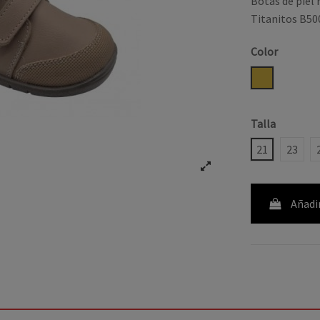
Botas de piel 
Titanitos B50
Color
CAMEL
Talla
21
23
Añadir