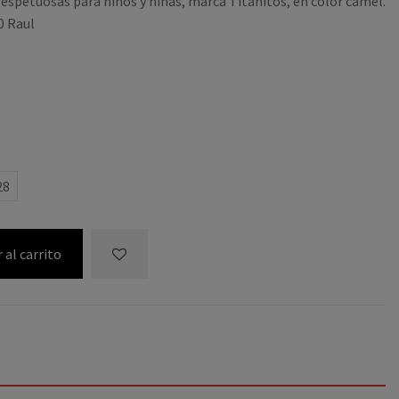
respetuosas para niños y niñas, marca Titanitos, en color camel.
0 Raul
28
 al carrito