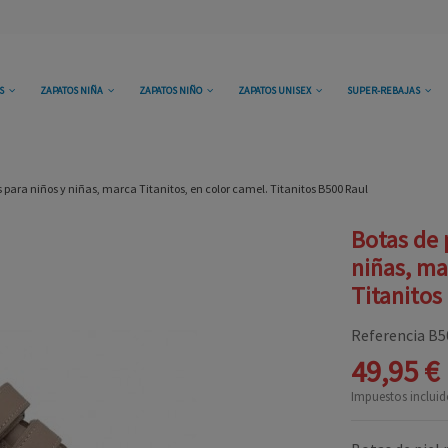
OS
ZAPATOS NIÑA
ZAPATOS NIÑO
ZAPATOS UNISEX
SUPER-REBAJAS
s para niños y niñas, marca Titanitos, en color camel. Titanitos B500 Raul
Botas de 
niñas, ma
Titanitos
Referencia
B5
49,95 €
Impuestos incluid