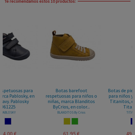
Te recomendamos estos 10 productos:
foot
Botas de piel respetuosas
Botas de piel respet
a niños o
para niños y niñas, marca
para niños y niñas, 
landitos
Titanitos, en color navy.
Andanines, en color a
lor...
Titanitos...
castoro....
rios
TITANITOS
ANDANINES
ZA
RDE
NAVY
AZUL
49,95 €
47,95 €