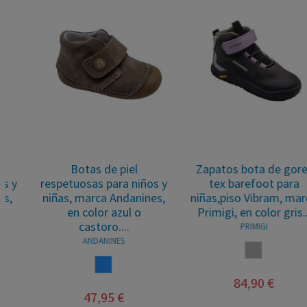
Botas de piel
Zapatos bota de gore-
respetuosas para niños y
tex barefoot para
niñas, marca Andanines,
niñas,piso Vibram, marca
en color azul o
Primigi, en color gris...
castoro....
PRIMIGI
ANDANINES
GRIS
AZUL
84,90 €
47,95 €