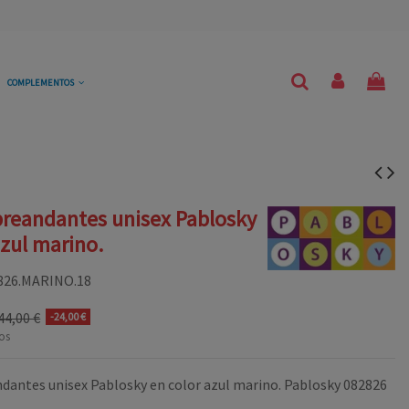
COMPLEMENTOS
preandantes unisex Pablosky
azul marino.
826.MARINO.18
44,00 €
-24,00 €
os
dantes unisex Pablosky en color azul marino. Pablosky 082826