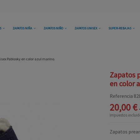
OS
ZAPATOS NIÑA
ZAPATOS NIÑO
ZAPATOS UNISEX
SUPER-REBAJAS
sex Pablosky en color azul marino.
Zapatos 
en color 
Referencia
82
20,00 €
Impuestos incluid
Zapatos prean