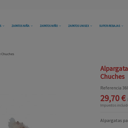
OS
ZAPATOS NIÑA
ZAPATOS NIÑO
ZAPATOS UNISEX
SUPER-REBAJAS
de Chuches
Alpargata
Chuches
Referencia
36
29,70 €
Impuestos incluid
Alpargatas pa