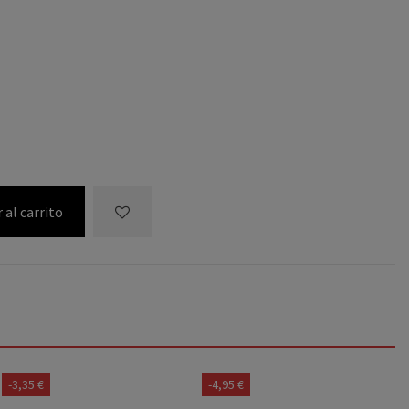
 al carrito
-3,35 €
-4,95 €