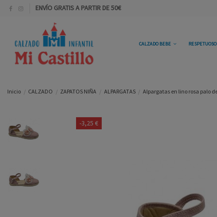
ENVÍO GRATIS A PARTIR DE 50€
CALZADO BEBE
RESPETUOS
Inicio
CALZADO
ZAPATOS NIÑA
ALPARGATAS
Alpargatas en lino rosa palo 
-3,25 €