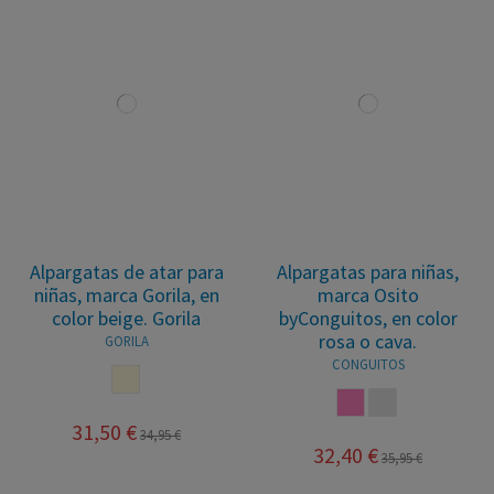
Alpargatas de atar para
Alpargatas para niñas,
niñas, marca Gorila, en
marca Osito
color beige. Gorila
byConguitos, en color
rosa o cava.
GORILA
CONGUITOS
BEIGE
ROSA
CAVA
31,50 €
34,95 €
32,40 €
35,95 €