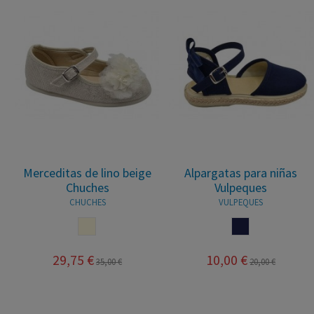
Merceditas de lino beige
Alpargatas para niñas
Chuches
Vulpeques
CHUCHES
VULPEQUES
BEIGE
MARINO
29,75 €
10,00 €
35,00 €
20,00 €