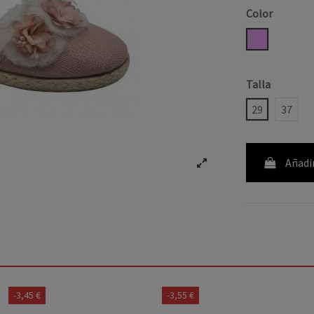
Color
ROSA PALO
Talla
29
37
Añadir
-3,45 €
-3,55 €