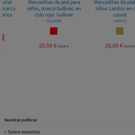
Merceditas de piel para
Merceditas de piel para
niñas, marca Gulliver, en
niñas Landos en color
colo rojo. Gulliver
camel
GULLIVER
LANDOS
ROJO
CAMEL
20,00 €
20,00 €
54,95 €
49,95 €
Nuestras políticas
Sobre nosotros