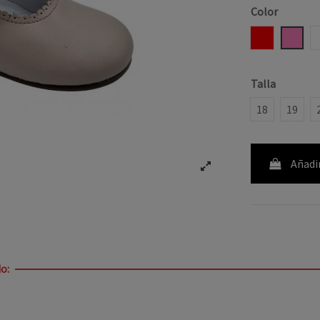
Color
ROJO
ROSA
Talla
18
19
Añadir
o: