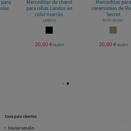
Merceditas de charol
Merceditas para
para niñas Landos en
ceremonias de Ruth
color marrón.
Secret
LANDOS
RUTH SECRET
MARRON
SALINAS
20,00 €
20,00 €
56,90 €
49,00 €
Zona para clientes
Iniciar sesión