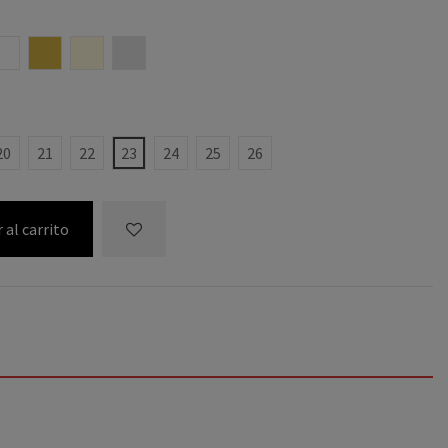
BLANCO
CAMEL
BEIGE
CAVA
20
21
22
23
24
25
26
 al carrito