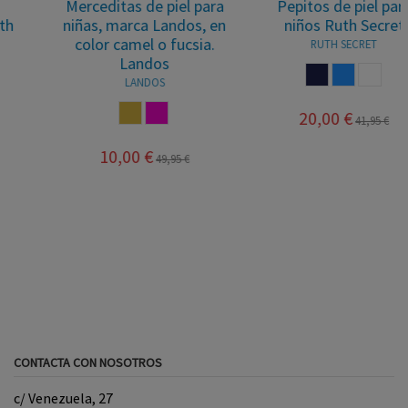
Merceditas de piel para
Pepitos de piel para
niñas, marca Landos, en
niños Ruth Secret
color camel o fucsia.
RUTH SECRET
Landos
MARINO
AZUL
BLANCO
LANDOS
CAMEL
FUCSIA
20,00 €
41,95 €
10,00 €
49,95 €
CONTACTA CON NOSOTROS
c/ Venezuela, 27