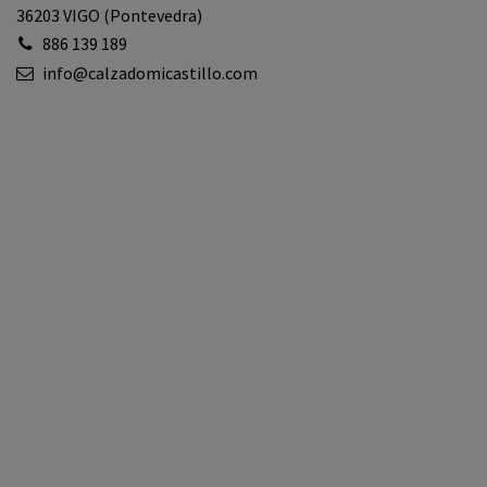
36203 VIGO (Pontevedra)
886 139 189
info@calzadomicastillo.com