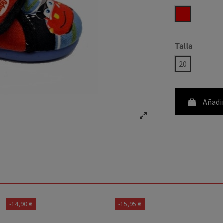
ROJO
Talla
20
Añadir
-14,90 €
-15,95 €