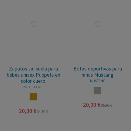
Zapatos sin suela para
Botas deportivas para
bebes unisex Puppets en
niñas Mustang
color cuero.
MUSTANG
RUTH SECRET
GRIS
CUERO
20,00 €
35,95 €
20,00 €
34,90 €