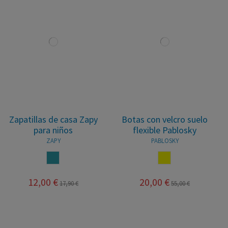
Zapatillas de casa Zapy
Botas con velcro suelo
para niños
flexible Pablosky
ZAPY
PABLOSKY
AZUL JEANS
AMARILLO
12,00 €
20,00 €
17,90 €
55,00 €