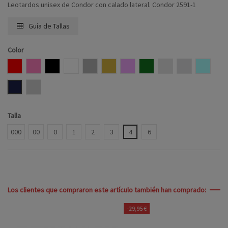
Leotardos unisex de Condor con calado lateral. Condor 2591-1
Guía de Tallas
Color
ROJO
ROSA
MARRON
BLANCO
GRIS
CAMEL
ROSA PALO
VERDE BOTELLA
CAVA
LINO
AZUL BE
MARINO
ALUMINIO
Talla
000
00
0
1
2
3
4
6
Los clientes que compraron este artículo también han comprado:
-29,95 €