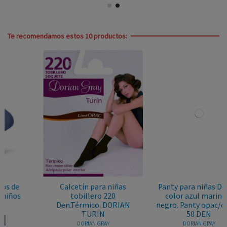
Te recomendamos estos 10 productos:
Panty para niñas Dorian
Mini media para niñas
color azul marino o
Dorian Gray
N
negro. Panty opac/opaco
DORIAN GRAY
50 DEN
NEGRO
TRANSPARENTE
DORIAN GRAY