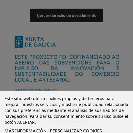
Ejercer derecho de desistimiento
Este sitio web utiliza cookies propias y de terceros para
mejorar nuestros servicios y mostrarle publicidad relacionada
con sus preferencias mediante el análisis de sus hábitos de
© Mi Castillo Kinder Shoes S.L. Todos los derechos reservados.
navegación. Para dar su consentimiento sobre su uso pulse el
Powered by
bytefactory
botón ACEPTAR.
MÁS INFORMACIÓN
PERSONALIZAR COOKIES