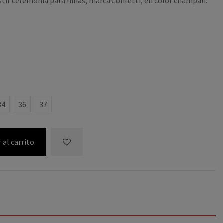
stir ceremonia para niñas, marca Confetti, en color champan.
34
36
37
 al carrito