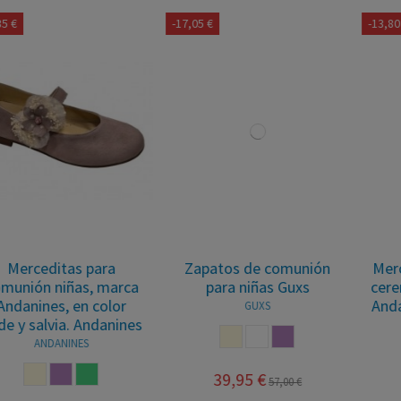
-17,05 €
-13,80 €
Zapatos de comunión
Merceditas de ante para
para niñas Guxs
ceremonias niñas, marca
Andanines, en color azul.
GUXS
ANDANINES
BEIGE
BLANCO
NUDE
AZUL
UA
39,95 €
57,00 €
55,20 €
69,00 €