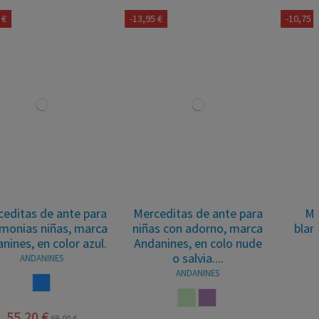
-13,95 €
-10,75 €
Merceditas de ante para
Merceditas de piel
niñas con adorno, marca
blanca para niñas Ruth
Andanines, en colo nude
Secret
o salvia....
RUTH SECRET
ANDANINES
BLANCO
SALVIA
NUDE
43,15 €
53,90 €