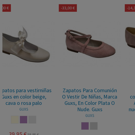
-33,00 €
-14,35 €
Zapatos Para Comunión
Merceditas para
O Vestir De Niñas, Marca
comunión niñas, marca
Guxs, En Color Plata O
Andanines, en color
Nude. Guxs
nude y salvia. Andanines
GUXS
ANDANINES
NUDE
PLATA
BEIGE
NUDE
VERDE AG