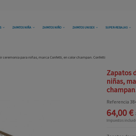
OS
ZAPATOS NIÑA
ZAPATOS NIÑO
ZAPATOS UNISEX
SUPER-REBAJAS
ir ceremonia para niñas, marca Confetti, en color champan. Confetti
Zapatos d
niñas, ma
champan.
Referencia
38
64,00 €
Impuestos incluid