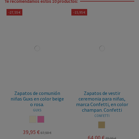
Te recomendamos estos 10 productos:
-27,55 €
-15,95 €
Zapatos de comunión
Zapatos de vestir
niñas Guxs en color beige
ceremonia para niñas,
o rosa.
marca Confetti, en color
champan. Confetti
GUXS
CONFETTI
BEIGE
ROSA
CHAMPAN
39,95 €
67,50 €
64,00 €
79,95 €