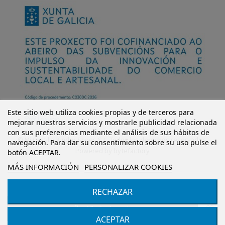
Este sitio web utiliza cookies propias y de terceros para
mejorar nuestros servicios y mostrarle publicidad relacionada
con sus preferencias mediante el análisis de sus hábitos de
© Mi Castillo Kinder Shoes S.L. Todos los derechos reservados.
navegación. Para dar su consentimiento sobre su uso pulse el
Powered by
bytefactory
botón ACEPTAR.
MÁS INFORMACIÓN
PERSONALIZAR COOKIES
RECHAZAR
Añadir al carrito
ACEPTAR