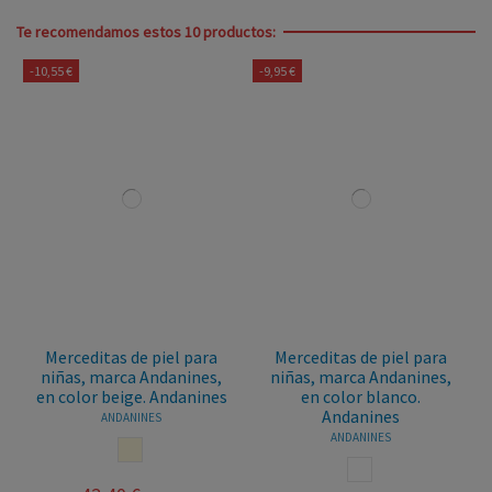
Te recomendamos estos 10 productos:
-10,55 €
-9,95 €
Merceditas de piel para
Merceditas de piel para
niñas, marca Andanines,
niñas, marca Andanines,
en color beige. Andanines
en color blanco.
Andanines
ANDANINES
ANDANINES
BEIGE
BLANCO