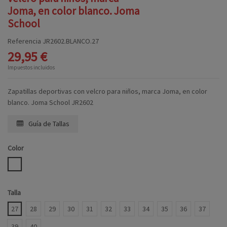
Joma, en color blanco. Joma
School
Referencia
JR2602.BLANCO.27
29,95 €
Impuestos incluidos
Zapatillas deportivas con velcro para niños, marca Joma, en color
blanco. Joma School JR2602
Guía de Tallas
Color
BLANCO
Talla
27
28
29
30
31
32
33
34
35
36
37
39
40