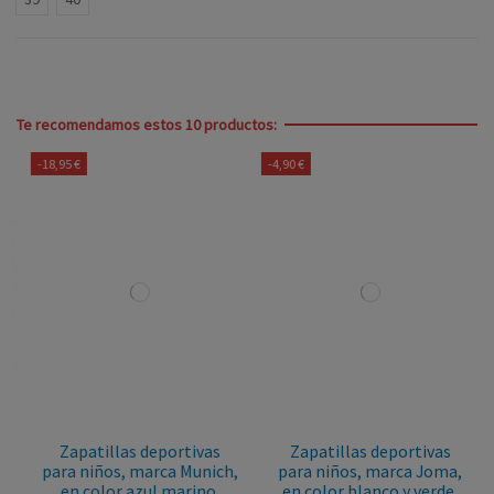
Te recomendamos estos 10 productos:
-18,95 €
-4,90 €
Zapatillas deportivas
Zapatillas deportivas
para niños, marca Munich,
para niños, marca Joma,
en color azul marino.
en color blanco y verde.