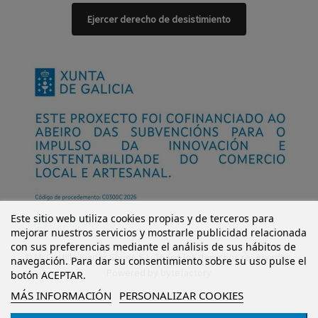
Ejercer derecho de desistimiento
Este sitio web utiliza cookies propias y de terceros para
mejorar nuestros servicios y mostrarle publicidad relacionada
con sus preferencias mediante el análisis de sus hábitos de
© Mi Castillo Kinder Shoes S.L. Todos los derechos reservados.
navegación. Para dar su consentimiento sobre su uso pulse el
Powered by
bytefactory
botón ACEPTAR.
MÁS INFORMACIÓN
PERSONALIZAR COOKIES