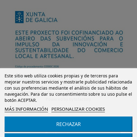
Este sitio web utiliza cookies propias y de terceros para
mejorar nuestros servicios y mostrarle publicidad relacionada
con sus preferencias mediante el análisis de sus hábitos de
© Mi Castillo Kinder Shoes S.L. Todos los derechos reservados.
navegación. Para dar su consentimiento sobre su uso pulse el
Powered by
bytefactory
botón ACEPTAR.
MÁS INFORMACIÓN
PERSONALIZAR COOKIES
RECHAZAR
Añadir al carrito