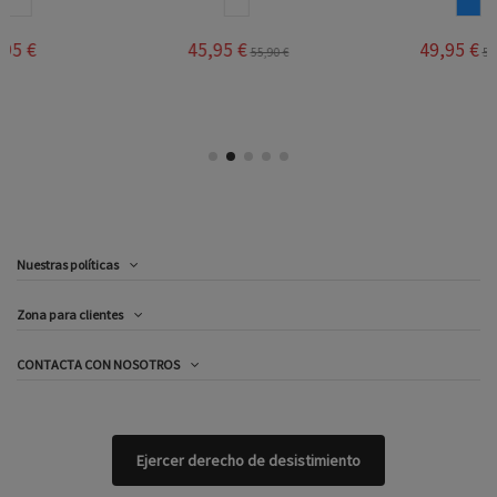
SA
BLANCO
AZUL
45,95 €
49,95 €
55,90 €
59,00 €
Nuestras políticas
Zona para clientes
CONTACTA CON NOSOTROS
Ejercer derecho de desistimiento