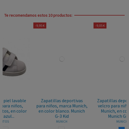
Te recomendamos estos 10 productos:
-9,95 €
-9,05 €
e
Zapatillas deportivas
Zapatillas deportivas con
para niños, marca Munich,
velcro para niños, marca
r
en color blanco. Munich
Munich, en color azul.
G-3 Kid
Munich Gresca
MUNICH
MUNICH