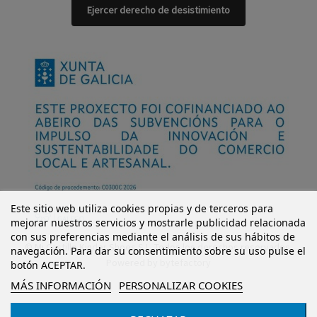
Ejercer derecho de desistimiento
Este sitio web utiliza cookies propias y de terceros para
mejorar nuestros servicios y mostrarle publicidad relacionada
con sus preferencias mediante el análisis de sus hábitos de
© Mi Castillo Kinder Shoes S.L. Todos los derechos reservados.
navegación. Para dar su consentimiento sobre su uso pulse el
Powered by
bytefactory
botón ACEPTAR.
MÁS INFORMACIÓN
PERSONALIZAR COOKIES