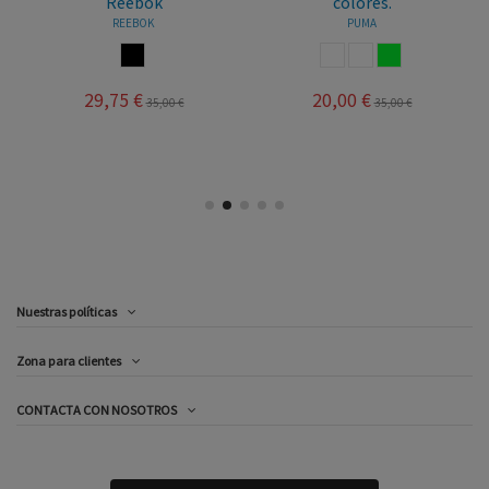
Reebok
colores.
REEBOK
PUMA
NEGRO
BLANCO ROSA
BLANCO
BLANCOVERDE
29,75 €
20,00 €
35,00 €
35,00 €
Nuestras políticas
Zona para clientes
CONTACTA CON NOSOTROS