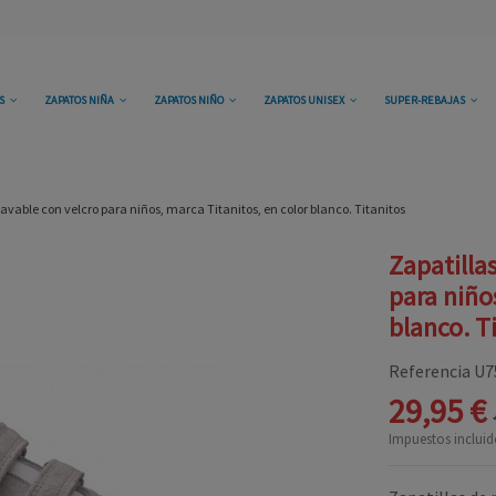
OS
ZAPATOS NIÑA
ZAPATOS NIÑO
ZAPATOS UNISEX
SUPER-REBAJAS
 lavable con velcro para niños, marca Titanitos, en color blanco. Titanitos
Zapatillas
para niño
blanco. T
Referencia
U7
29,95 €
Impuestos incluid