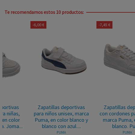
Te recomendamos estos 10 productos:
-6,00 €
-7,45 €
Zapatillas deportivas
Zapatillas deportivas
para niños unisex, marca
con cordones para niñas,
Puma, en color blanco y
marca Puma, en color
blanco con azul....
blanco. Puma
PUMA
PUMA