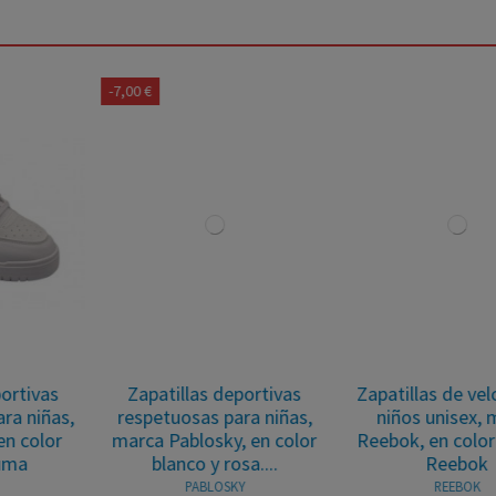
-7,00 €
Zapatillas deportivas
Zapatillas de velcro para
respetuosas para niñas,
niños unisex, marca
marca Pablosky, en color
Reebok, en color blanco.
blanco y rosa....
Reebok
PABLOSKY
REEBOK