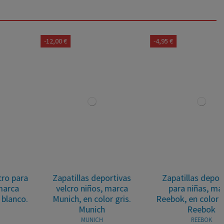
-12,00 €
-4,95 €
Zapatillas deportivas
Zapatillas deportivas
velcro niños, marca
para niñas, marca
Munich, en color gris.
Reebok, en color blanco.
Munich
Reebok
MUNICH
REEBOK