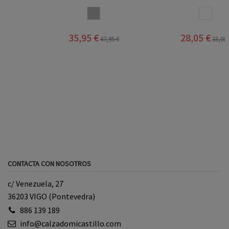
GRIS
BLANCO
35,95 €
28,05 €
47,95 €
33,00 €
CONTACTA CON NOSOTROS
c/ Venezuela, 27
36203 VIGO (Pontevedra)
886 139 189
info@calzadomicastillo.com