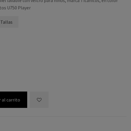
piel lavable con velcro para niños, marca Titanitos, en color
itos U750 Player
 Tallas
 al carrito