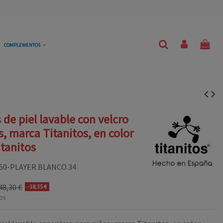
COMPLEMENTOS
 de piel lavable con velcro
s, marca Titanitos, en color
itanitos
50-PLAYER.BLANCO.34
48,30 €
-18,35 €
os