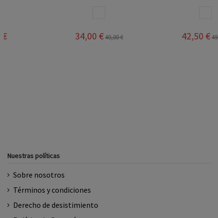
A
BLANCO AZUL
BLANCO
34,00 €
42,50 €
40,00 €
49,95 €
Nuestras políticas
Sobre nosotros
Términos y condiciones
Derecho de desistimiento