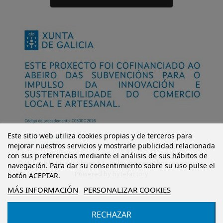
Este sitio web utiliza cookies propias y de terceros para
mejorar nuestros servicios y mostrarle publicidad relacionada
con sus preferencias mediante el análisis de sus hábitos de
© Mi Castillo Kinder Shoes S.L. Todos los derechos reservados.
navegación. Para dar su consentimiento sobre su uso pulse el
Powered by
bytefactory
botón ACEPTAR.
MÁS INFORMACIÓN
PERSONALIZAR COOKIES
RECHAZAR