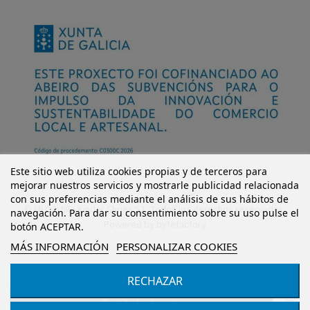
Este sitio web utiliza cookies propias y de terceros para
mejorar nuestros servicios y mostrarle publicidad relacionada
con sus preferencias mediante el análisis de sus hábitos de
© Mi Castillo Kinder Shoes S.L. Todos los derechos reservados.
navegación. Para dar su consentimiento sobre su uso pulse el
Powered by
bytefactory
botón ACEPTAR.
MÁS INFORMACIÓN
PERSONALIZAR COOKIES
RECHAZAR
Añadir al carrito