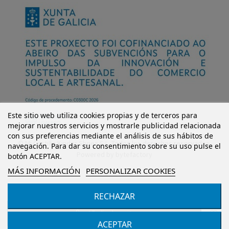
Este sitio web utiliza cookies propias y de terceros para
mejorar nuestros servicios y mostrarle publicidad relacionada
con sus preferencias mediante el análisis de sus hábitos de
© Mi Castillo Kinder Shoes S.L. Todos los derechos reservados.
navegación. Para dar su consentimiento sobre su uso pulse el
Powered by
bytefactory
botón ACEPTAR.
MÁS INFORMACIÓN
PERSONALIZAR COOKIES
RECHAZAR
Añadir al carrito
ACEPTAR