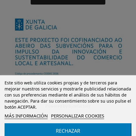
Este sitio web utiliza cookies propias y de terceros para
mejorar nuestros servicios y mostrarle publicidad relacionada
con sus preferencias mediante el análisis de sus hábitos de
© Mi Castillo Kinder Shoes S.L. Todos los derechos reservados.
navegación. Para dar su consentimiento sobre su uso pulse el
Powered by
bytefactory
botón ACEPTAR.
MÁS INFORMACIÓN
PERSONALIZAR COOKIES
RECHAZAR