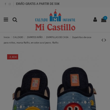
ENVÍO GRATIS A PARTIR DE 50€
0
Inicio
CALZADO
ZAPATOS NIÑO
ZAPATILLAS DE CASA
Zapatillas de casa
para niños, marca Ralfis, en color azul jeans. Ralfis
-3,40 €