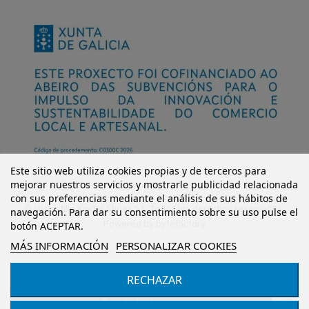
Este sitio web utiliza cookies propias y de terceros para
mejorar nuestros servicios y mostrarle publicidad relacionada
con sus preferencias mediante el análisis de sus hábitos de
© Mi Castillo Kinder Shoes S.L. Todos los derechos reservados.
navegación. Para dar su consentimiento sobre su uso pulse el
Powered by
bytefactory
botón ACEPTAR.
MÁS INFORMACIÓN
PERSONALIZAR COOKIES
RECHAZAR
Añadir al carrito