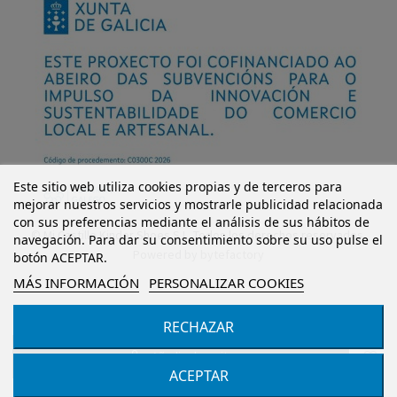
Este sitio web utiliza cookies propias y de terceros para
mejorar nuestros servicios y mostrarle publicidad relacionada
con sus preferencias mediante el análisis de sus hábitos de
© Mi Castillo Kinder Shoes S.L. Todos los derechos reservados.
navegación. Para dar su consentimiento sobre su uso pulse el
Powered by
bytefactory
botón ACEPTAR.
MÁS INFORMACIÓN
PERSONALIZAR COOKIES
RECHAZAR
Añadir al carrito
ACEPTAR