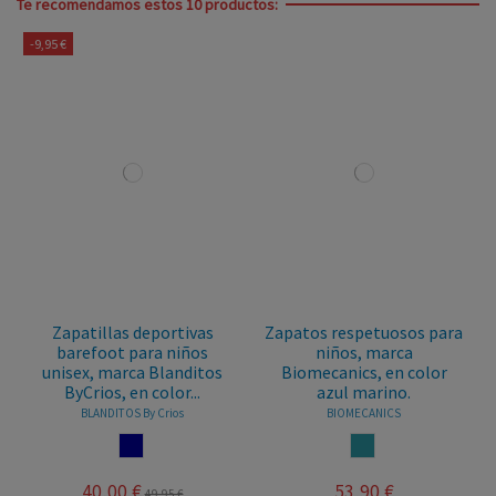
Te recomendamos estos 10 productos:
-9,95 €
Zapatillas deportivas
Zapatos respetuosos para
barefoot para niños
niños, marca
unisex, marca Blanditos
Biomecanics, en color
ByCrios, en color...
azul marino.
BLANDITOS By Crios
BIOMECANICS
O
A
NAVY
AZUL JEANS
40,00 €
53,90 €
49,95 €