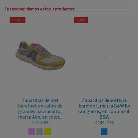
Te recomendamos estos 3 productos:
-13,15 €
-5,95 €
Zapatillas de piel
Zapatillas deportivas
barefoot en tallas de
barefoot, marca B&W By
grandes para adulto,
Conguitos, en color azul.
marca Adn, en color...
B&W
ANDANINES
CONGUITOS
ROSA PALO
GRIS CLARO
AMARILLO
AZUL