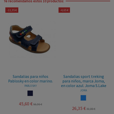
Te recomendamos estos 10 productos:
-11,35 €
-4,65 €
Sandalias para niños
Sandalias sport treking
Pablosky en color marino.
para niños, marca Joma,
en color azul. Joma S.Lake
PABLOSKY
JOMA
MARINO
AZUL
45,60 €
56,95 €
26,35 €
31,00 €