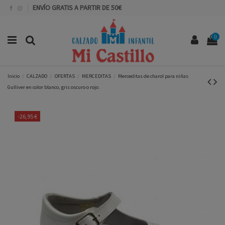
ENVÍO GRATIS A PARTIR DE 50€
0
Inicio
CALZADO
OFERTAS
MERCEDITAS
Merceditas de charol para niñas
Gulliver en color blanco, gris oscuro o rojo.
-26,95 €