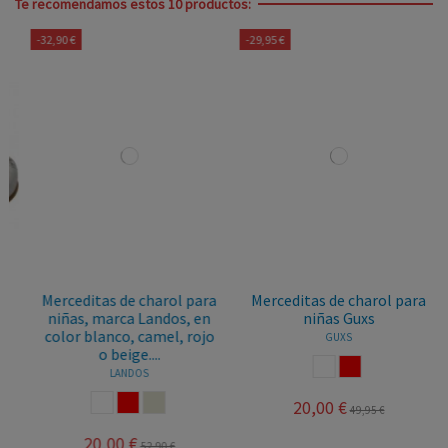
Te recomendamos estos 10 productos:
-32,90 €
-29,95 €
Merceditas de charol para
Merceditas de charol para
niñas, marca Landos, en
niñas Guxs
color blanco, camel, rojo
GUXS
o beige....
BLANCO
ROJO
LANDOS
BLANCO
ROJO
CRUDO
20,00 €
49,95 €
20,00 €
52,90 €