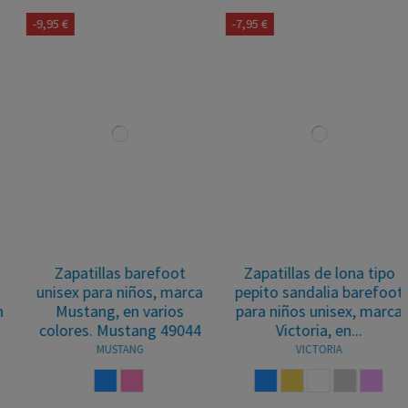
-9,95 €
-7,95 €
Zapatillas barefoot
Zapatillas de lona tipo
unisex para niños, marca
pepito sandalia barefoot
Mustang, en varios
para niños unisex, marca
colores. Mustang 49044
Victoria, en...
MUSTANG
VICTORIA
AZUL
ROSA
AZUL
TRIGO
BLANCO
HIELO
ROSA PA