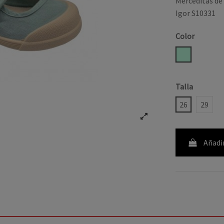
Merceditas de 
Igor S10331
Color
MENTA
Talla
26
29
Añadir