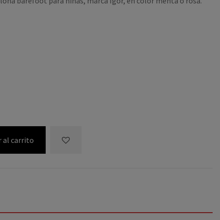
lona barefoot para niñas, marca Igor, en color menta o rosa.
 al carrito