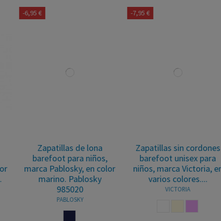
-6,95 €
-7,95 €
Zapatillas de lona
Zapatillas sin cordones
barefoot para niños,
barefoot unisex para
marca Pablosky, en color
niños, marca Victoria, en
marino. Pablosky
varios colores....
985020
VICTORIA
PABLOSKY
BLANCO
BEIGE
ROSA PALO
MARINO