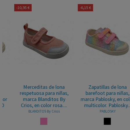
-10,95 €
-6,15 €
Merceditas de lona
Zapatillas de lona
respetuosa para niñas,
barefoot para niñas,
marca Blanditos By
marca Pablosky, en color
Crios, en color rosa....
multicolor. Pablosky...
BLANDITOS By Crios
PABLOSKY
ROSA
MULTICOLOR