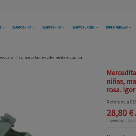
OS
ZAPATOS NIÑA
ZAPATOS NIÑO
ZAPATOS UNISEX
SUPER-REBAJAS
oot para niñas, marca Igor, en color menta o rosa. Igor
Mercedita
niñas, ma
rosa. Igor
Referencia
S1
28,80 €
Impuestos incluid