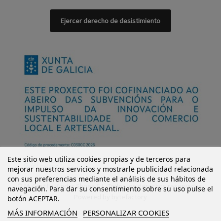
Ejercer derecho de desistimiento
Este sitio web utiliza cookies propias y de terceros para
mejorar nuestros servicios y mostrarle publicidad relacionada
con sus preferencias mediante el análisis de sus hábitos de
© Mi Castillo Kinder Shoes S.L. Todos los derechos reservados.
navegación. Para dar su consentimiento sobre su uso pulse el
Powered by
bytefactory
botón ACEPTAR.
MÁS INFORMACIÓN
PERSONALIZAR COOKIES