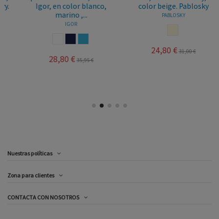
Igor, en color blanco,
color beige. Pablosky
marino ,...
PABLOSKY
IGOR
BEIGE
BLANCO
MARINO
OCEANO
24,80 €
31,00 €
28,80 €
35,95 €
Nuestras políticas
Zona para clientes
CONTACTA CON NOSOTROS