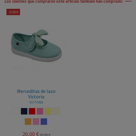
Los clientes que compraron este artículo también han comprado:
-9,90 €
Merceditas de lazo
Victoria
VICTORIA
BLANCO
MARINO
ROJO
ROSA
LIMON
BEIGE
CORAL
FRESA
LILA
20,00 €
29,90 €