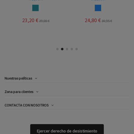
AZUL JEANS
AZUL
23,20 €
24,80 €
29,00 €
30,95 €
Nuestras políticas
Zona para clientes
CONTACTA CON NOSOTROS
Ejercer derecho de desistimiento