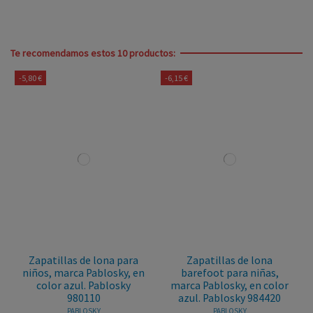
Te recomendamos estos 10 productos:
-5,80 €
-6,15 €
Zapatillas de lona para
Zapatillas de lona
niños, marca Pablosky, en
barefoot para niñas,
color azul. Pablosky
marca Pablosky, en color
980110
azul. Pablosky 984420
PABLOSKY
PABLOSKY