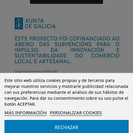
Este sitio web utiliza cookies propias y de terceros para
mejorar nuestros servicios y mostrarle publicidad relacionada
con sus preferencias mediante el análisis de sus hábitos de
© Mi Castillo Kinder Shoes S.L. Todos los derechos reservados.
navegación. Para dar su consentimiento sobre su uso pulse el
Powered by
bytefactory
botón ACEPTAR.
MÁS INFORMACIÓN
PERSONALIZAR COOKIES
RECHAZAR