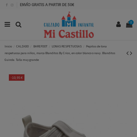
ENVÍO GRATIS A PARTIR DE 50€
0
Inicio
CALZADO
BAREFOOT
LONAS RESPETUOSAS
Pepitos de lona
respetuosa para niños, marca Blanditos By Crios, en color blanco o navy. Blanditos
Guinda. Talla muy grande
-10,95 €