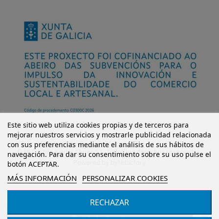
Este sitio web utiliza cookies propias y de terceros para
mejorar nuestros servicios y mostrarle publicidad relacionada
con sus preferencias mediante el análisis de sus hábitos de
© Mi Castillo Kinder Shoes S.L. Todos los derechos reservados.
navegación. Para dar su consentimiento sobre su uso pulse el
Powered by
bytefactory
botón ACEPTAR.
MÁS INFORMACIÓN
PERSONALIZAR COOKIES
RECHAZAR
Añadir al carrito