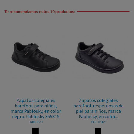
Te recomendamos estos 10 productos:
es
Zapatos colegiales
Zapatos colegiales
os,
barefoot respetuosas de
barefoot respetuosas d
color
piel para niños, marca
piel para niños, marca
5815
Pablosky, en color...
Pablosky, en color...
PABLOSKY
PABLOSKY
NEGRO
NEGRO