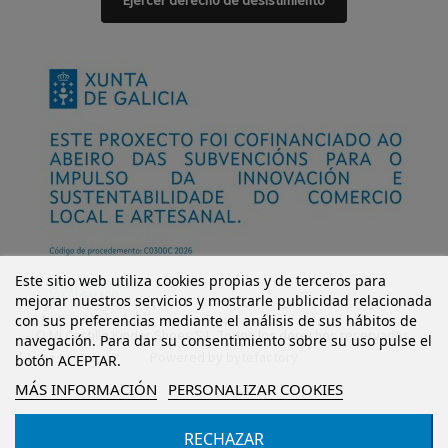
Ejercer derecho de desistimiento
Este sitio web utiliza cookies propias y de terceros para
mejorar nuestros servicios y mostrarle publicidad relacionada
con sus preferencias mediante el análisis de sus hábitos de
© Mi Castillo Kinder Shoes S.L. Todos los derechos reservados.
navegación. Para dar su consentimiento sobre su uso pulse el
Powered by
bytefactory
botón ACEPTAR.
MÁS INFORMACIÓN
PERSONALIZAR COOKIES
RECHAZAR