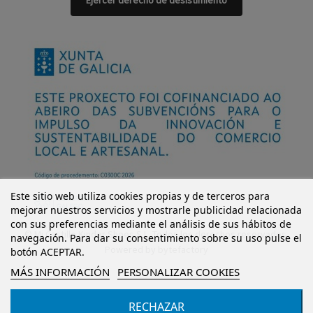
Ejercer derecho de desistimiento
Este sitio web utiliza cookies propias y de terceros para
mejorar nuestros servicios y mostrarle publicidad relacionada
con sus preferencias mediante el análisis de sus hábitos de
© Mi Castillo Kinder Shoes S.L. Todos los derechos reservados.
navegación. Para dar su consentimiento sobre su uso pulse el
Powered by
bytefactory
botón ACEPTAR.
MÁS INFORMACIÓN
PERSONALIZAR COOKIES
RECHAZAR