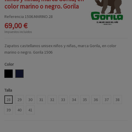
color marino o negro. Gorila
Referencia
1506.MARINO.28
69,00 €
Impuestos incluidos
Zapatos castellanos unisex niños y niñas, marca Gorila, en color
marino o negro. Gorila 1506
Color
NEGRO
MARINO
Talla
28
29
30
31
32
33
34
35
36
37
38
39
40
41