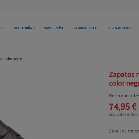
OS
ZAPATOS NIÑA
ZAPATOS NIÑO
ZAPATOS UNISEX
SUPER-REBAJAS
en color negro.
Zapatos m
color neg
Referencia
J3
74,95 €
Impuestos incluid
Zapatos mocas