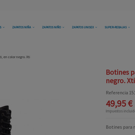
OS
ZAPATOS NIÑA
ZAPATOS NIÑO
ZAPATOS UNISEX
SUPER-REBAJAS
, en color negro. Xti
Botines p
negro. Xti
Referencia
15
49,95 €
Impuestos incluid
Botines para n