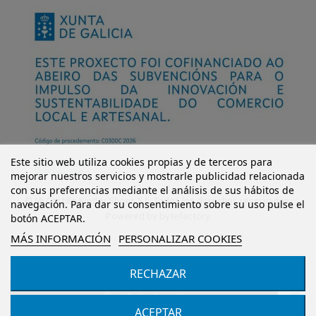
Este sitio web utiliza cookies propias y de terceros para
mejorar nuestros servicios y mostrarle publicidad relacionada
con sus preferencias mediante el análisis de sus hábitos de
© Mi Castillo Kinder Shoes S.L. Todos los derechos reservados.
navegación. Para dar su consentimiento sobre su uso pulse el
Powered by
bytefactory
botón ACEPTAR.
MÁS INFORMACIÓN
PERSONALIZAR COOKIES
RECHAZAR
Añadir al carrito
ACEPTAR