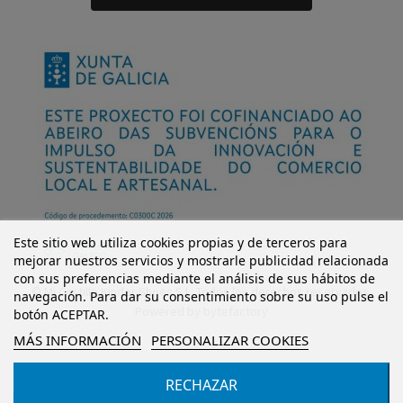
Este sitio web utiliza cookies propias y de terceros para
mejorar nuestros servicios y mostrarle publicidad relacionada
con sus preferencias mediante el análisis de sus hábitos de
© Mi Castillo Kinder Shoes S.L. Todos los derechos reservados.
navegación. Para dar su consentimiento sobre su uso pulse el
Powered by
bytefactory
botón ACEPTAR.
MÁS INFORMACIÓN
PERSONALIZAR COOKIES
RECHAZAR