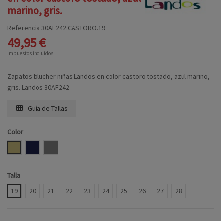
marino, gris.
Referencia
30AF242.CASTORO.19
49,95 €
Impuestos incluidos
Zapatos blucher niñas Landos en color castoro tostado, azul marino,
gris. Landos 30AF242
Guía de Tallas
Color
CASTORO
MARINO
CENIZA
Talla
19
20
21
22
23
24
25
26
27
28