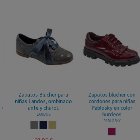
Zapatos Blucher para
Zapatos blucher con
niñas Landos, ombinado
cordones para niñas
ante y charol.
Pablosky en color
burdeos
LANDOS
PABLOSKY
CENIZA
MARINO
CASTORO
BURDEOS
59,95 €