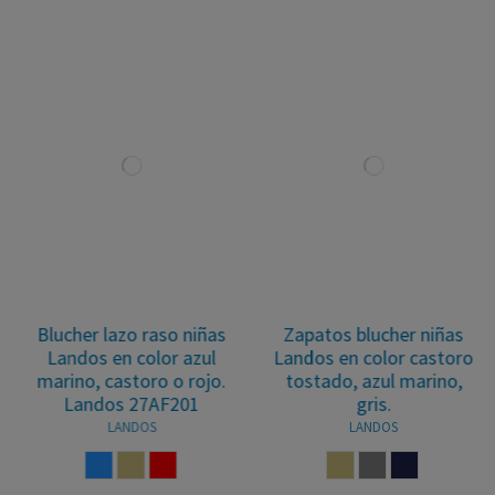
Blucher lazo raso niñas
Zapatos blucher niñas
Landos en color azul
Landos en color castoro
marino, castoro o rojo.
tostado, azul marino,
Landos 27AF201
gris.
LANDOS
LANDOS
AZUL
CASTORO
ROJO
CASTORO
CENIZA
MARINO