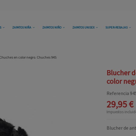
OS
ZAPATOS NIÑA
ZAPATOS NIÑO
ZAPATOS UNISEX
SUPER-REBAJAS
 Chuches en color negro. Chuches 94S
Blucher d
color neg
Referencia
94
29,95 €
Impuestos incluid
Blucher de an