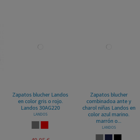
Zapatos blucher Landos
Zapatos blucher
en color gris o rojo.
combinadoa ante y
Landos 30AG220
charol niñas Landos en
color azul marino.
LANDOS
marrón o...
CENIZA
ROJO
LANDOS
CENIZA
MARINO
MARRON
49,95 €