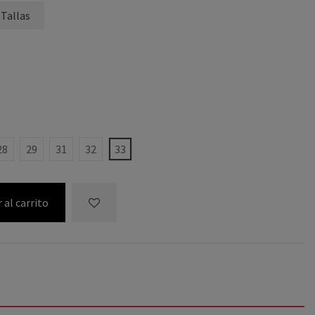
 Tallas
28
29
31
32
33
 al carrito