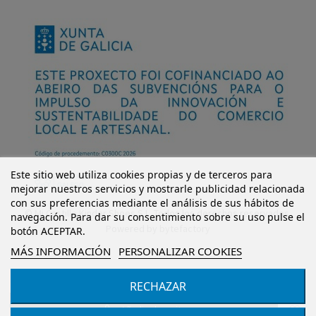
Este sitio web utiliza cookies propias y de terceros para
mejorar nuestros servicios y mostrarle publicidad relacionada
con sus preferencias mediante el análisis de sus hábitos de
© Mi Castillo Kinder Shoes S.L. Todos los derechos reservados.
navegación. Para dar su consentimiento sobre su uso pulse el
Powered by
bytefactory
botón ACEPTAR.
MÁS INFORMACIÓN
PERSONALIZAR COOKIES
RECHAZAR
Añadir al carrito