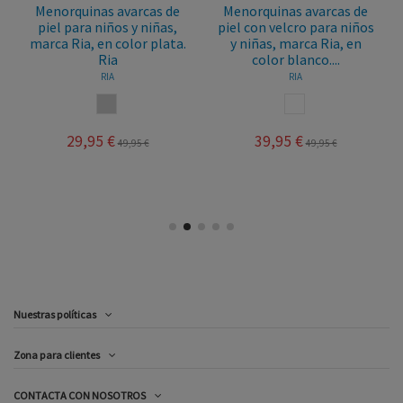
Menorquinas avarcas de
Menorquinas avarcas de
piel para niños y niñas,
piel con velcro para niños
marca Ria, en color plata.
y niñas, marca Ria, en
Ria
color blanco....
RIA
RIA
PLATA
BLANCO
29,95 €
39,95 €
49,95 €
49,95 €
Nuestras políticas
Zona para clientes
CONTACTA CON NOSOTROS