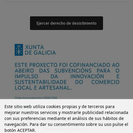
Ejercer derecho de desistimiento
Este sitio web utiliza cookies propias y de terceros para
mejorar nuestros servicios y mostrarle publicidad relacionada
con sus preferencias mediante el análisis de sus hábitos de
© Mi Castillo Kinder Shoes S.L. Todos los derechos reservados.
navegación. Para dar su consentimiento sobre su uso pulse el
Powered by
bytefactory
botón ACEPTAR.