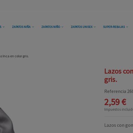
OS
ZAPATOS NIÑA
ZAPATOS NIÑO
ZAPATOS UNISEX
SUPER-REBAJAS
Inca en color gris.
Lazos con
gris.
Referencia
26
2,59 €
Impuestos incluid
Lazos con goma