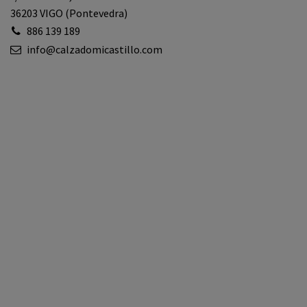
36203 VIGO (Pontevedra)
886 139 189
info@calzadomicastillo.com