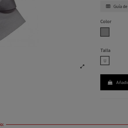
Guía de
Color
GRIS
Talla
U
Añadir
o: