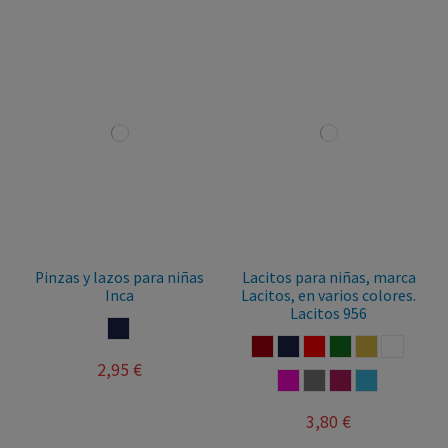
Pinzas y lazos para niñas
Lacitos para niñas, marca
Inca
Lacitos, en varios colores.
Lacitos 956
MARINO
GRANATE
MARINO
ROJO
VERDE BOTELLA
CAMEL
BLANCO
2,95 €
FUCSIA
TAUPE
BURDEOS
OCEANO
3,80 €