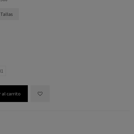
 Tallas
31
 al carrito