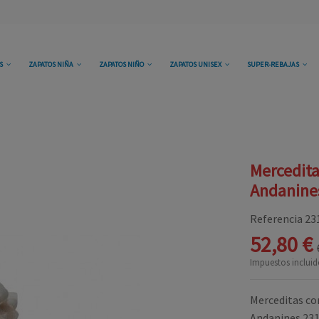
OS
ZAPATOS NIÑA
ZAPATOS NIÑO
ZAPATOS UNISEX
SUPER-REBAJAS
Mercedita
Andanine
Referencia
23
52,80 €
Impuestos incluid
Merceditas co
Andanines 23