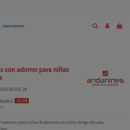
COMPLEMENTOS
s con adorno para niñas
s
1560.BEIGE.28
65,95 €
-13,15 €
os
n adorno para niñas Andanines en color beige dorado.
1560