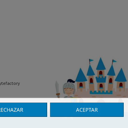
ytefactory
RECHAZAR
ACEPTAR