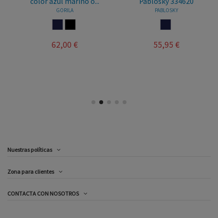
color azul marino o...
Pablosky 334620
GORILA
PABLOSKY
MARINO
NEGRO
MARINO
62,00 €
55,95 €
Nuestras políticas
Zona para clientes
CONTACTA CON NOSOTROS