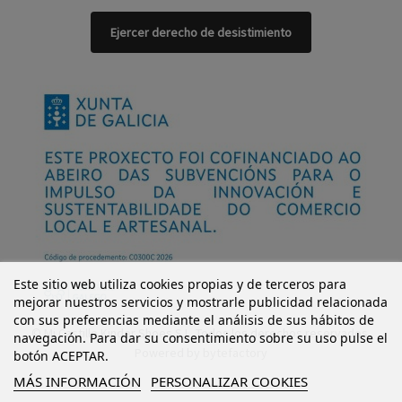
Ejercer derecho de desistimiento
Este sitio web utiliza cookies propias y de terceros para
mejorar nuestros servicios y mostrarle publicidad relacionada
con sus preferencias mediante el análisis de sus hábitos de
© Mi Castillo Kinder Shoes S.L. Todos los derechos reservados.
navegación. Para dar su consentimiento sobre su uso pulse el
Powered by
bytefactory
botón ACEPTAR.
MÁS INFORMACIÓN
PERSONALIZAR COOKIES