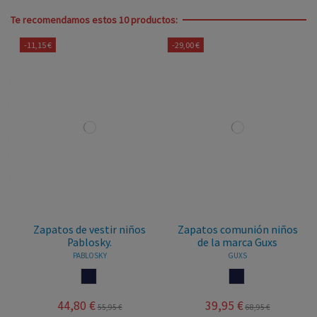
Te recomendamos estos 10 productos:
-11,15 €
-29,00 €
Zapatos de vestir niños
Zapatos comunión niños
Pablosky.
de la marca Guxs
PABLOSKY
GUXS
MARINO
MARINO
44,80 €
39,95 €
55,95 €
68,95 €