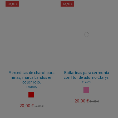
-34,00 €
-64,90 €
Merceditas de charol para
Bailarinas para cermonia
niñas, marca Landos en
con flor de adorno Clarys.
color rojo.
CLARYS
LANDOS
ROSA
ROJO
20,00 €
84,90 €
20,00 €
54,00 €