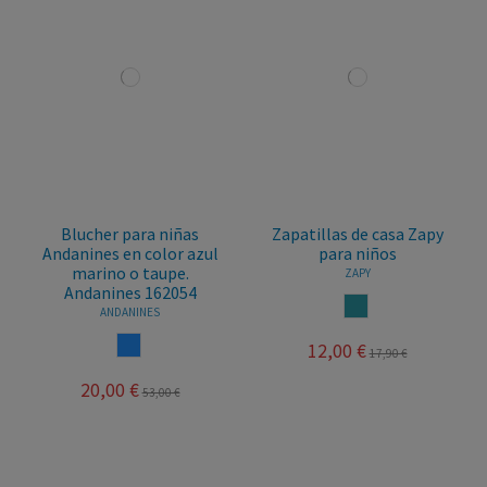
Blucher para niñas
Zapatillas de casa Zapy
Andanines en color azul
para niños
marino o taupe.
ZAPY
Andanines 162054
AZUL JEANS
ANDANINES
AZUL
12,00 €
17,90 €
20,00 €
53,00 €