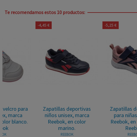
Te recomendamos estos 10 productos:
-4,45 €
-5,25 €
Zapatillas deportivas
Zapatillas deportivas
niños unisex, marca
para niñas, marca
Reebok, en color
Reebok, en color lila.
marino.
Reebok
REEBOK
REEBOK