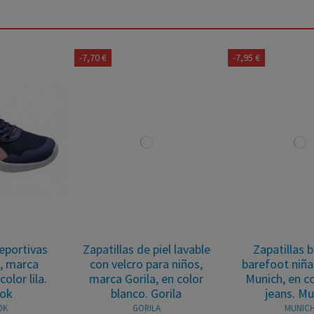
-7,70 €
-7,95 €
Zapatillas de piel lavable
Zapatillas blancas
con velcro para niños,
barefoot niñas, marca
marca Gorila, en color
Munich, en color azul
blanco. Gorila
jeans. Munich
GORILA
MUNICH