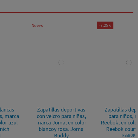
Nuevo
-8,25 €
Zapatillas deportivas
Zapatillas deportivas
con velcro para niñas,
para niños, marca
marca Joma, en color
Reebok, en color blanco.
blancoy rosa. Joma
Reebok court clean.
Buddy
REEBOK