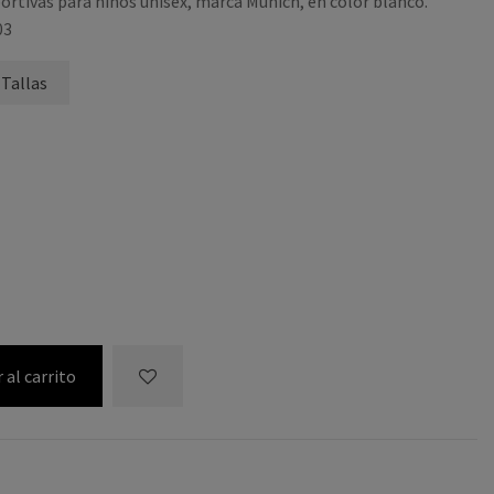
ortivas para niños unisex, marca Munich, en color blanco.
03
 Tallas
 al carrito