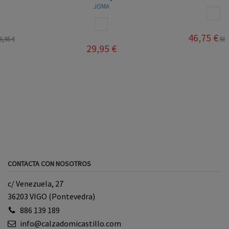
JOMA
BLANCO
BLANCO ROSA
46,75 €
55,00 €
29,95 €
CONTACTA CON NOSOTROS
c/ Venezuela, 27
36203 VIGO (Pontevedra)
886 139 189
info@calzadomicastillo.com