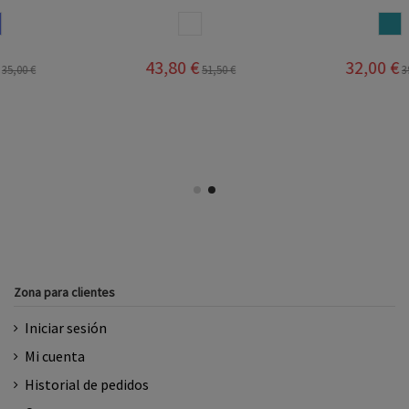
BLANCO
AZUL JEANS
43,80 €
32,00 €
51,50 €
39,95 €
Zona para clientes
Iniciar sesión
Mi cuenta
Historial de pedidos