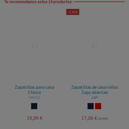
Te recomendamos estos 10 productos:
-2,95 €
Zapatillas para casa
Zapatillas de casa niños
Chicco
Zapy abiertas
CHICCO
ZAPY
MARINO
MARINO
ROJO
19,99 €
17,00 €
19,95 €